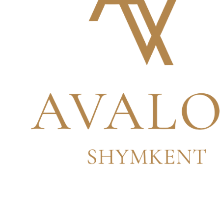
Аэропанорамы >
Двор >
Холл >
Квартира 1 >
Квартира 2 >
3D модель ЖК >